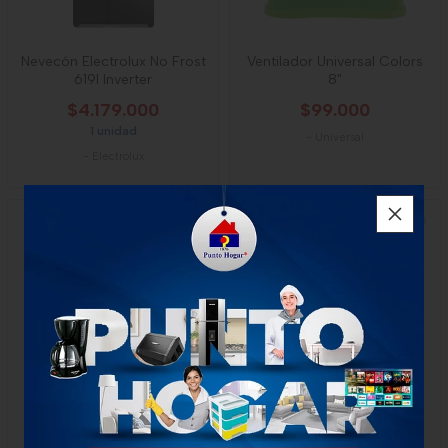
Nevecón Electrolux No Frost
Ventilador Universal Colors
619l Inverter
8"
$4.179.000
$99.000
1 unidad
-
Universal
-
Electrolux
Nevecon Whirlpool Side By
Nevera Haceb Frost Una
Side 518l Inverter
Puerta 213 Litros N220