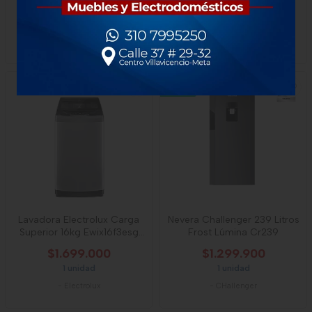
Dispensador De
$3.298.000
$1.290.000
1 unidad
1 unidad
-
Whirlpool
-
Haceb
NUEVO
Lavadora Electrolux Carga
Nevera Challenger 239 Litros
Superior 16kg Ewix16f3esg
Frost Lúmina Cr239
Gris
$1.699.000
$1.299.900
1 unidad
1 unidad
-
Electrolux
-
CHallenger