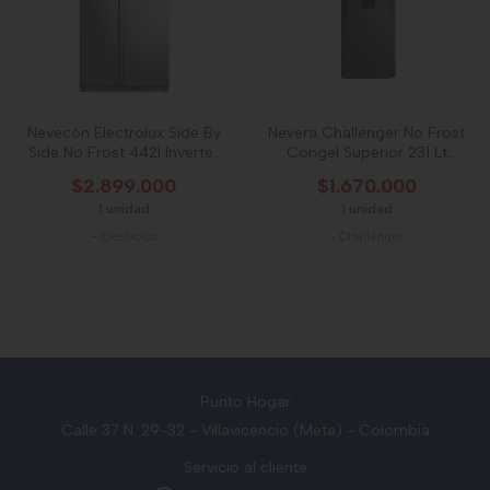
Nevecón Electrolux Side By
Nevera Challenger No Frost
Side No Frost 442l Inverter
Congel Superior 231 Lt
Gris
Cr249
$2.899.000
$1.670.000
1 unidad
1 unidad
-
Electrolux
-
CHallenger
Punto Hogar
Calle 37 N. 29-32 - Villavicencio (Meta) - Colombia
Servicio al cliente