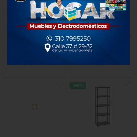
Cajonero Rimax Apariencia
Aspiradora Electrolux Robot
Rattan 4 Gavetas Altas
Home Speed Experience 140
Mocca
Min Ne
$170.000
$665.000
x Unidad
1 unidad
1 Unidad
-
Rimax
-
Electrolux
NUEVO