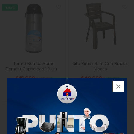
NUEVO
Termo Bomba Home
Silla Rimax Barú Con Brazos
Element Capacidad 1.9 Litros
Mocca
Inox
$81.900
$69.000
x Unidad
x Unidad
1 unidad
1 unidad
-
Rimax