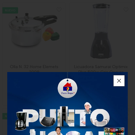
NUEVO
Olla N. 32 Home Elemets
Licuadora Samurai Optimix
2998
Plus 500w Gris Oscura
$105.000
1 unidad
-
Samurai
NUEVO