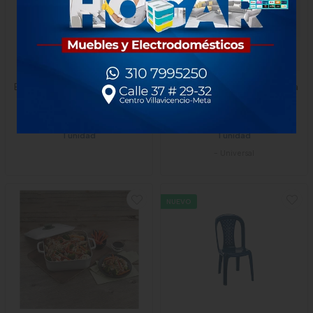
Estufa Challenger 4 Puestos
Lonchera Universal Electrica
Verde
$1.215.000
$77.900
x Unidad
1 unidad
1 unidad
-
Universal
NUEVO