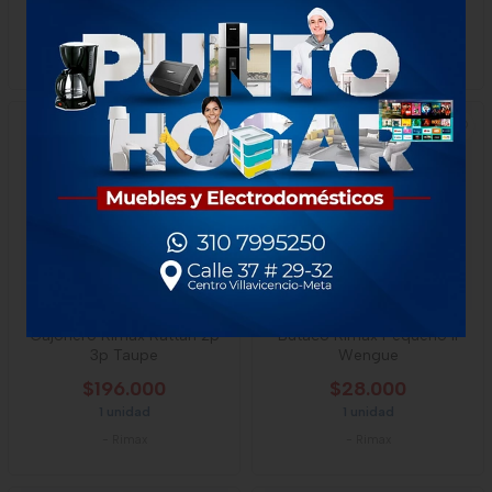
$68.500
$110.000
1 unidad
1 unidad
-
Rimax
-
Rimax
Cajonero Rimax Rattan 2p
Butaco Rimax Pequeño Ii
3p Taupe
Wengue
$196.000
$28.000
1 unidad
1 unidad
-
Rimax
-
Rimax