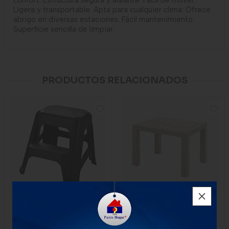
confort: Estructura segura y aislante. Fácil de mover:
Ligera y transportable. Apta para cualquier clima: Ofrece
abrigo en diversas estaciones. Fácil mantenimiento:
Superficie sencilla de limpiar.
PRODUCTOS RELACIONADOS
Escalesilla Rimax Pro Negro
Mesa Rimax De Centro
Rectangular Barú Taupe