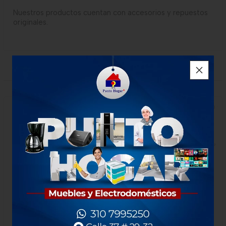
Nuestros productos cuentan con accesorios y repuestos
originales.
PRODUCTOS RELACIONADOS
NUEVO
Licuadora Samurai Optimix
Estufa Challenger Sp 5040
Plus Violeta 500w