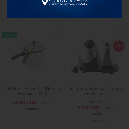
$105.000
$425.000
x Unidad
1 unidad
1 unidad
-
Samurai
NUEVO
-10
%
Olla Presión Lpc Ci 13l Marca
Picatodo Universal Chopper
Universal L23000
Mix 1.5 Tazas
$380.000
$143.334
x Unidad
$129.000
x Unidad
1 unidad
1 Unidad
-
Universal